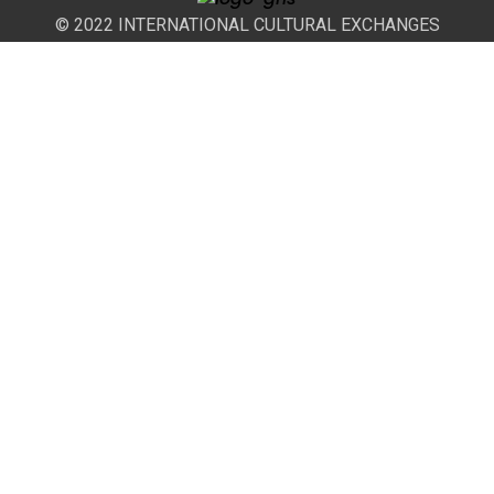
© 2022 INTERNATIONAL CULTURAL EXCHANGES
Matemático Pedrayes 20, 2ºA
33005 • Oviedo
+34 661 050 415 +34 659 087 041
+34 985 084 593
iceslcanada@gmail.com
Aviso Legal
Política de Privacidad
Política de Cookies
Diseño: Juan Perez Gamez